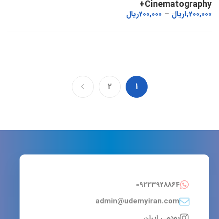
Cinematography+
1,200,000
ریال
200,000
ریال
2
1
09223928864
admin@udemyiran.com
یودمی ایران