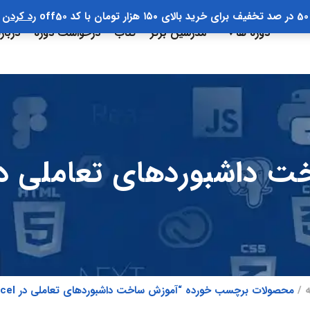
50 در صد تخفیف برای خرید بالای ۱۵۰ هزار تومان با کد off50
رد کردن
دوره ها
مدرسین برتر
کتاب
درخواست دوره
دربار
داشبوردهای تعاملی در cel
محصولات برچسب خورده “آموزش ساخت داشبوردهای تعاملی در Excel”