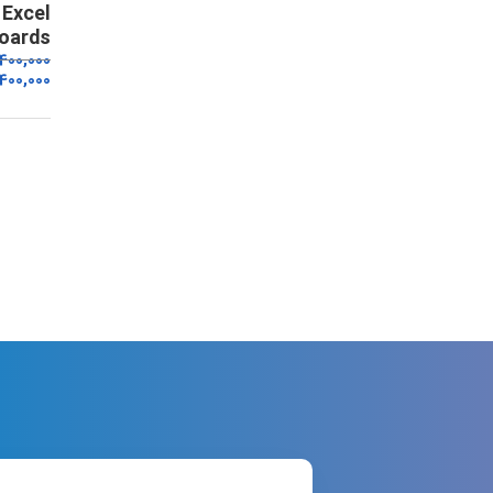
Excel
oards
,400,000
400,000