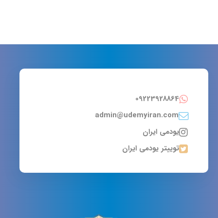
09223928864
admin@udemyiran.com
یودمی ایران
توییتر یودمی ایران