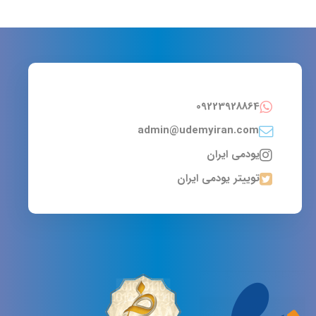
09223928864
admin@udemyiran.com
یودمی ایران
توییتر یودمی ایران