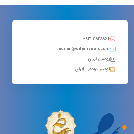
09223928864
admin@udemyiran.com
یودمی ایران
توییتر یودمی ایران