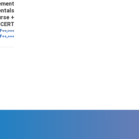
ement
ntals
rse +
CERT
,400,000
400,000