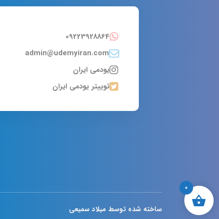
09223928864
admin@udemyiran.com
یودمی ایران
توییتر یودمی ایران
0
ساخته شده توسط میلاد سمیعی