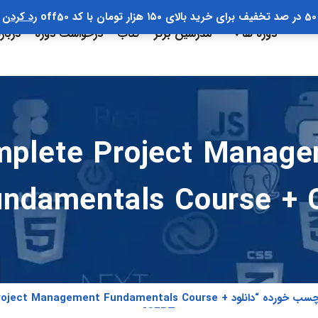
50 در صد تخفیف برای خرید بالای ۱۵۰ هزار تومان با کد off50
رد کردن
دوره ها
مدرسین برتر
کتاب
درخواست دوره
دربار
 lete Project Management
undamentals Course +
محصولات برچسب خورده “دانلود  Management Fundamentals Course
CERT”