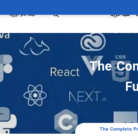
ه
سبد خرید
ثبت نام
/
ورود
The Comp
F
The Complete Project +