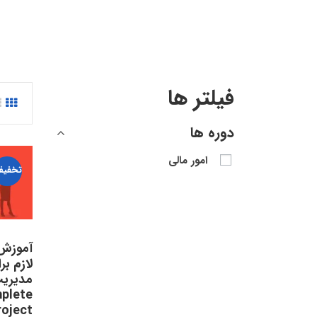
فیلتر ها
دوره ها
امور مالی
تخفیف
آموزش 
لازم بر
مدیریت
plete
roject