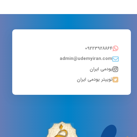
09223928864
admin@udemyiran.com
یودمی ایران
توییتر یودمی ایران