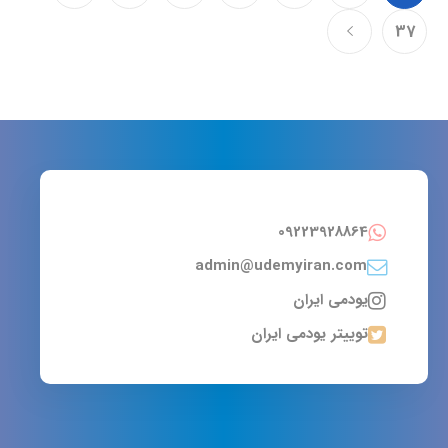
37
09223928864
admin@udemyiran.com
یودمی ایران
توییتر یودمی ایران