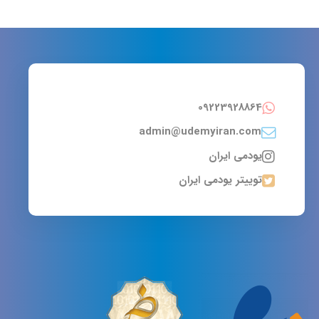
09223928864
admin@udemyiran.com
یودمی ایران
توییتر یودمی ایران