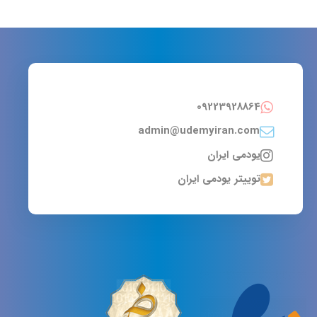
09223928864
admin@udemyiran.com
یودمی ایران
توییتر یودمی ایران