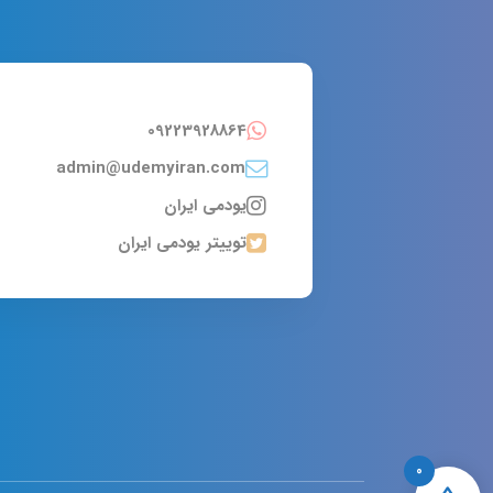
09223928864
admin@udemyiran.com
یودمی ایران
توییتر یودمی ایران
0