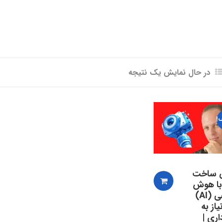
در حال نمایش یک نتیجه
!
 ساخت
با هوش
مصنوعی (AI)
از به
اری |