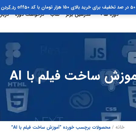
50 در صد تخفیف برای خرید بالای ۱۵۰ هزار تومان با کد off50
رد کردن
دوره ها
مدرسین برتر
کتاب
درخواست دوره
دربار
موزش ساخت فیلم با AI
خانه
محصولات برچسب خورده “آموزش ساخت فیلم با AI”