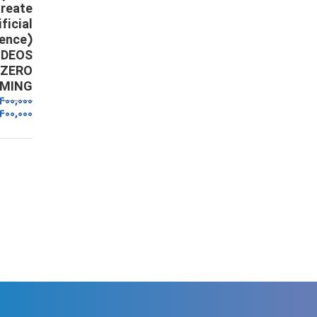
reate
ificial
gence)
IDEOS
 ZERO
LMING
,400,000
400,000