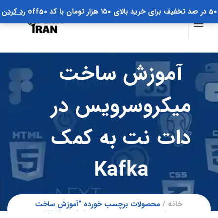
50 در صد تخفیف برای خرید بالای ۱۵۰ هزار تومان با کد off50
رد کردن
آموزش ساخت
میکروسرویس در
دات نت به کمک
Kafka
خانه
محصولات برچسب خورده “آموزش ساخت
میکروسرویس در دات نت به کمک Kafka”