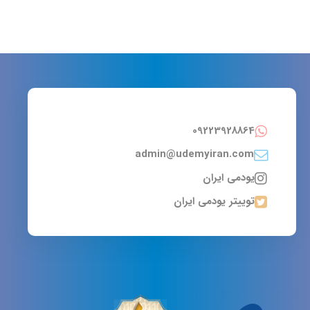
09223928864
admin@udemyiran.com
یودمی ایران
توییتر یودمی ایران