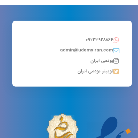
09223928864
admin@udemyiran.com
یودمی ایران
توییتر یودمی ایران