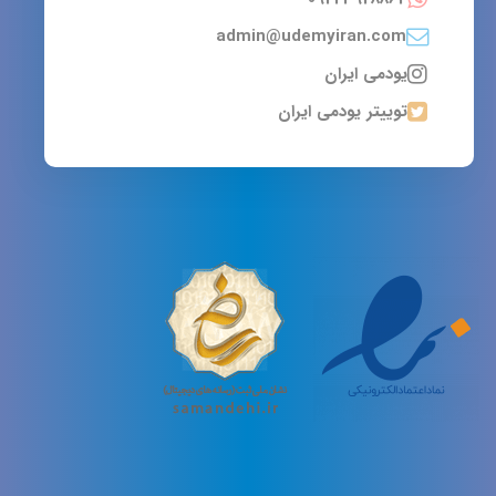
admin@udemyiran.com
یودمی ایران
توییتر یودمی ایران