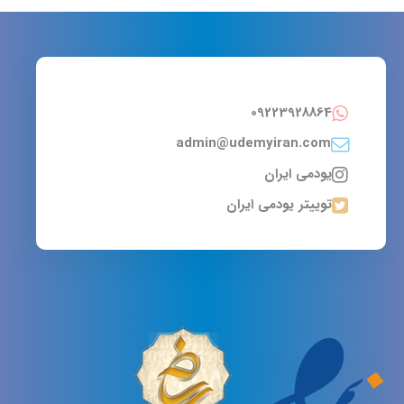
09223928864
admin@udemyiran.com
یودمی ایران
توییتر یودمی ایران