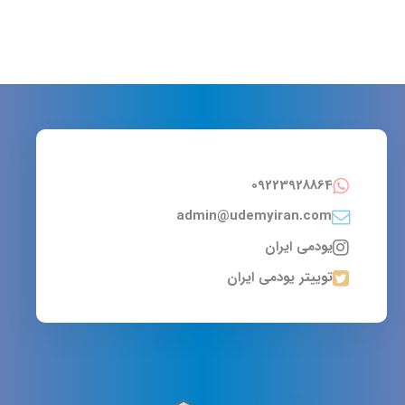
09223928864
admin@udemyiran.com
یودمی ایران
توییتر یودمی ایران