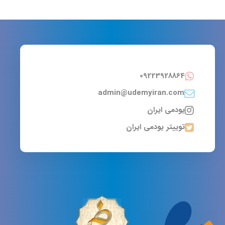
09223928864
admin@udemyiran.com
یودمی ایران
توییتر یودمی ایران