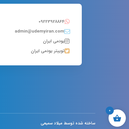
09223928864
admin@udemyiran.com
یودمی ایران
توییتر یودمی ایران
0
ساخته شده توسط میلاد سمیعی