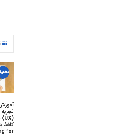
تخفیف
آموزش
تجربه 
(UX
کاغذ با
ng for