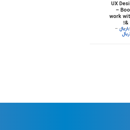
UX Desi
– Boo
work wi
& 
1
ریال
ریال