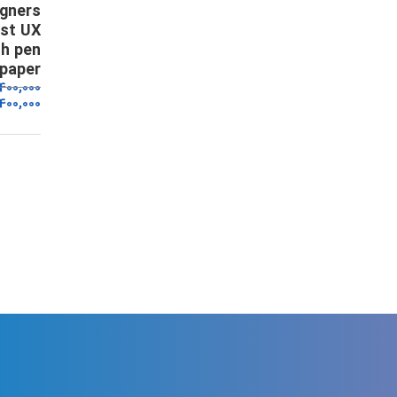
gners
st UX
th pen
paper!
,400,000
400,000