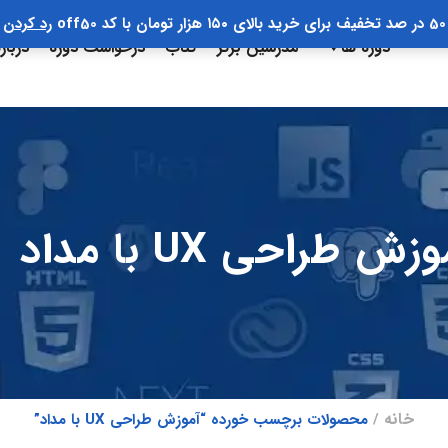
50 در صد تخفیف برای خرید بالای ۱۵۰ هزار تومان با کد off50
رد کردن
دوره ها
مدرسین برتر
کتاب
درخواست دوره
دربار
زش طراحی UX با مداد
خانه
محصولات برچسب خورده “آموزش طراحی UX با مداد”