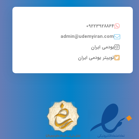
09223928864
admin@udemyiran.com
یودمی ایران
توییتر یودمی ایران