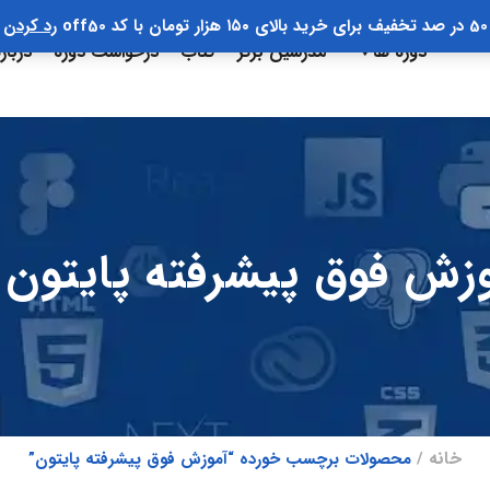
50 در صد تخفیف برای خرید بالای ۱۵۰ هزار تومان با کد off50
رد کردن
دوره ها
مدرسین برتر
کتاب
درخواست دوره
دربار
زش فوق پیشرفته پایتون
خانه
محصولات برچسب خورده “آموزش فوق پیشرفته پایتون”