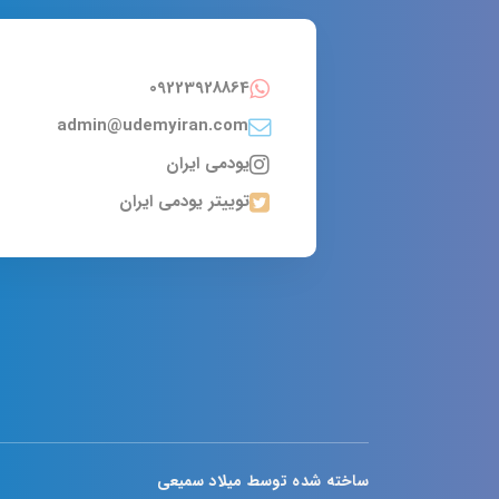
09223928864
admin@udemyiran.com
یودمی ایران
توییتر یودمی ایران
ساخته شده توسط میلاد سمیعی