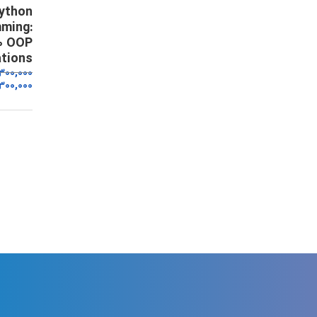
ython
ming:
10 OOP
ations
,300,000
300,000