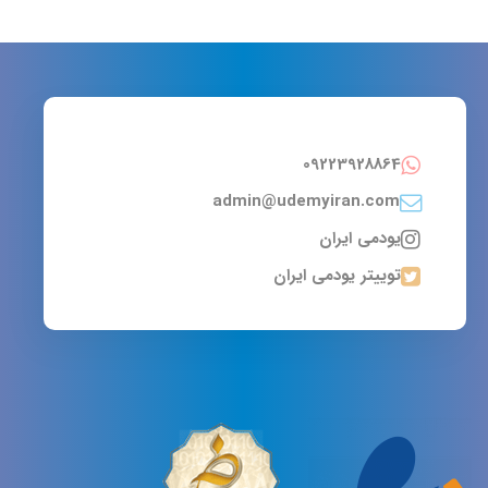
09223928864
admin@udemyiran.com
یودمی ایران
توییتر یودمی ایران