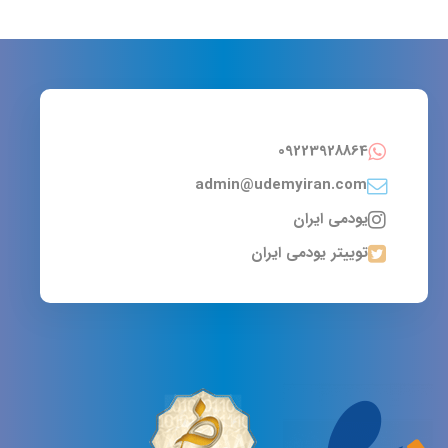
09223928864
admin@udemyiran.com
یودمی ایران
توییتر یودمی ایران