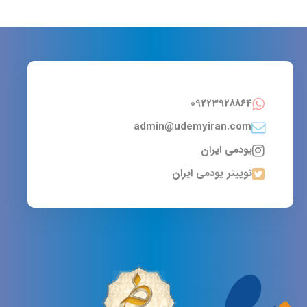
09223928864
admin@udemyiran.com
یودمی ایران
توییتر یودمی ایران