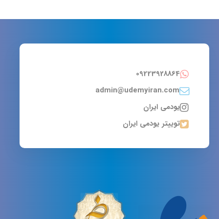
09223928864
admin@udemyiran.com
یودمی ایران
توییتر یودمی ایران