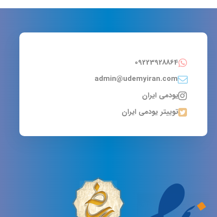
09223928864
admin@udemyiran.com
یودمی ایران
توییتر یودمی ایران