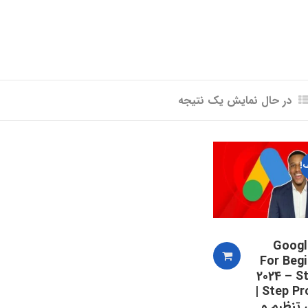
در حال نمایش یک نتیجه
!
Googl
For Beg
2024 – S
Step Process |
تنظیم و