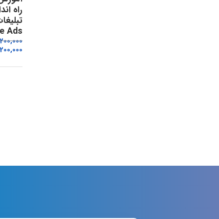
راه اند
تبلیغات
e Ads
,200,000
200,000