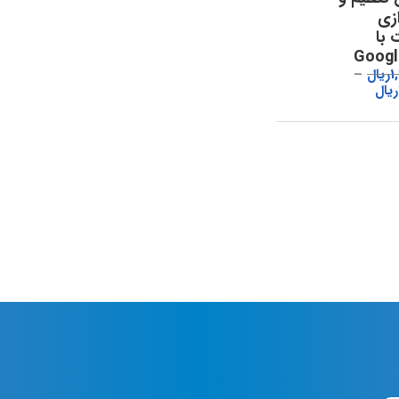
ازی
 با
Googl
1
ریال
ریال