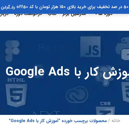
50 در صد تخفیف برای خرید بالای ۱۵۰ هزار تومان با کد off50
رد کردن
دوره ها
مدرسین برتر
کتاب
درخواست دوره
دربار
ش کار با Google Ads
خانه
محصولات برچسب خورده “آموزش کار با Google Ads”