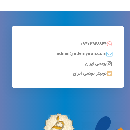
09223928864
admin@udemyiran.com
یودمی ایران
توییتر یودمی ایران