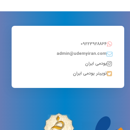
09223928864
admin@udemyiran.com
یودمی ایران
توییتر یودمی ایران