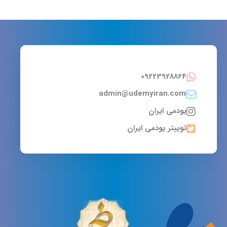
09223928864
admin@udemyiran.com
یودمی ایران
توییتر یودمی ایران