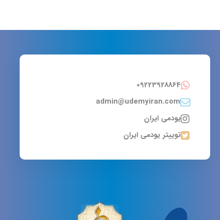
09223928864
admin@udemyiran.com
یودمی ایران
توییتر یودمی ایران