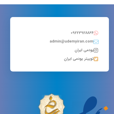
09223928864
admin@udemyiran.com
یودمی ایران
توییتر یودمی ایران