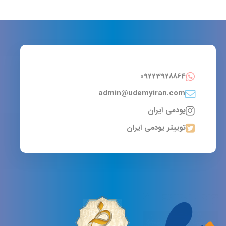
09223928864
admin@udemyiran.com
یودمی ایران
توییتر یودمی ایران