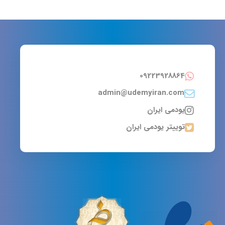
09223928864
admin@udemyiran.com
یودمی ایران
توییتر یودمی ایران