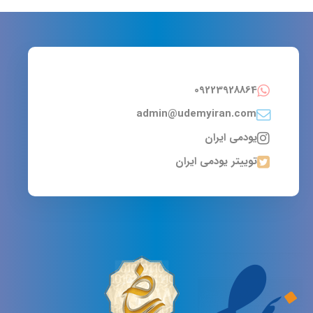
09223928864
admin@udemyiran.com
یودمی ایران
توییتر یودمی ایران