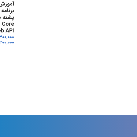
آموزش
برنامه
پشته با
 Core
b API
,300,000
300,000