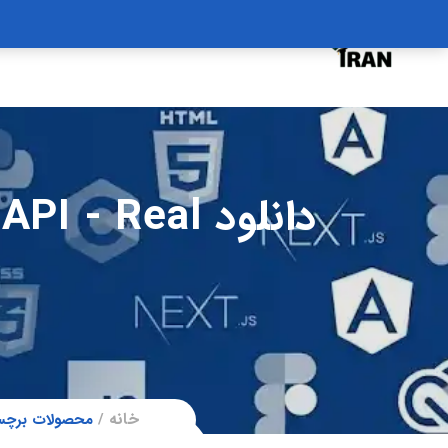
درخواست دوره
درباره
سبد خرید
دانلود Real
خانه
محصولات برچسب خورده “دانلود  Application