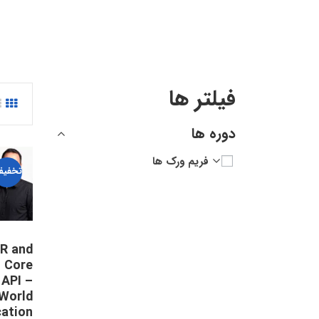
فیلتر ها
دوره ها
فریم ورک ها
تخفیف
R and
 Core
API –
 World