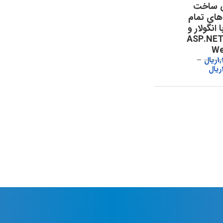
 ساخت
 های تمام
 انگولار و
ASP.NET
We
1
ریال
ریال