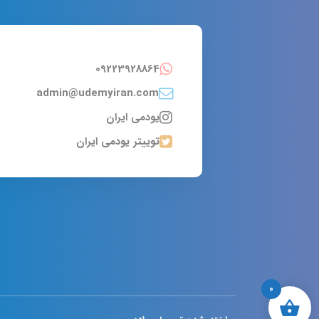
09223928864
admin@udemyiran.com
یودمی ایران
توییتر یودمی ایران
0