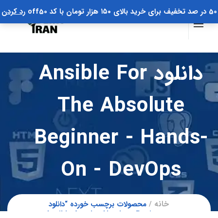
50 در صد تخفیف برای خرید بالای ۱۵۰ هزار تومان با کد off50
رد کردن
دانلود Ansible For
The Absolute
Beginner - Hands-
On - DevOps
خانه
محصولات برچسب خورده “دانلود
Ansible for the Absolute Beginner -