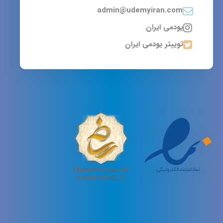
admin@udemyiran.com
یودمی ایران
توییتر یودمی ایران