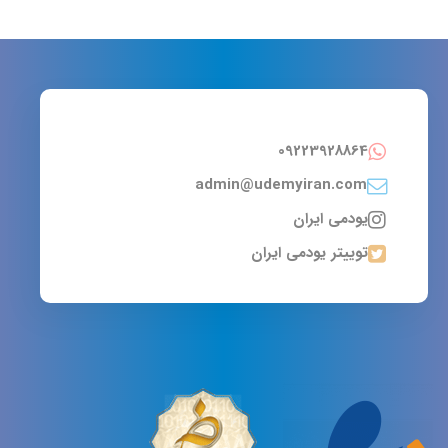
09223928864
admin@udemyiran.com
یودمی ایران
توییتر یودمی ایران