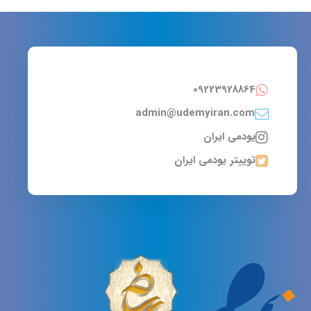
09223928864
admin@udemyiran.com
یودمی ایران
توییتر یودمی ایران