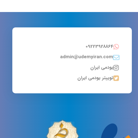
09223928864
admin@udemyiran.com
یودمی ایران
توییتر یودمی ایران