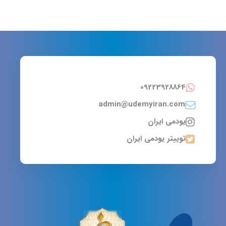
09223928864
admin@udemyiran.com
یودمی ایران
توییتر یودمی ایران