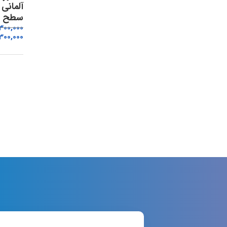
آلمانی
سطح A1
,300,000
300,000