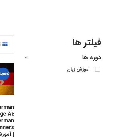
فیلتر ها
دوره ها
آموزش زبان
تخفیف
erman
ge A1:
erman
| آموز