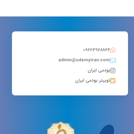
09223928864
admin@udemyiran.com
یودمی ایران
توییتر یودمی ایران