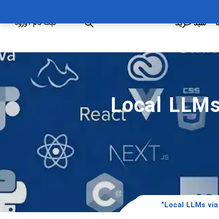
ه
سبد خرید
ثبت نام
/
ورود
Local LLMs V