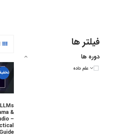
فیلتر ها
دوره ها
علم داده
تخفیف
 LLMs
lama &
dio –
ctical