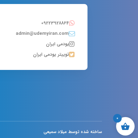
09223928864
admin@udemyiran.com
یودمی ایران
توییتر یودمی ایران
0
ساخته شده توسط میلاد سمیعی