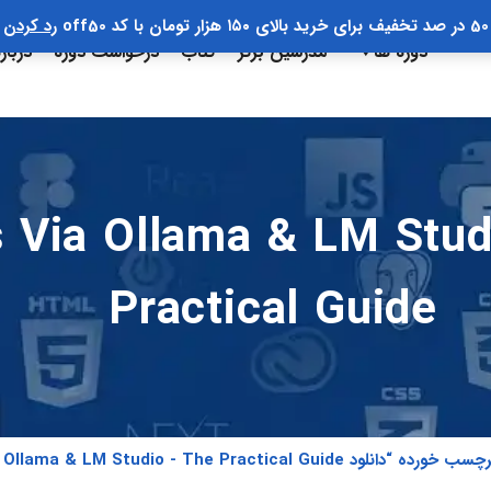
50 در صد تخفیف برای خرید بالای ۱۵۰ هزار تومان با کد off50
رد کردن
دوره ها
مدرسین برتر
کتاب
درخواست دوره
دربار
ia Ollama & LM Studio - T
Practical Guide
Local LLMs via Ollama & LM Studio - The Practical Gui”