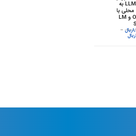
اجرای LLM به
حلی با
Ollama و LM
1
ریال
ریال