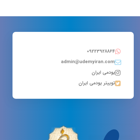
09223928864
admin@udemyiran.com
یودمی ایران
توییتر یودمی ایران