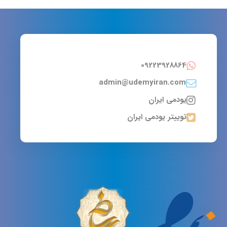
09223928864
admin@udemyiran.com
یودمی ایران
توییتر یودمی ایران