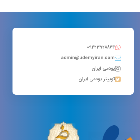
09223928864
admin@udemyiran.com
یودمی ایران
توییتر یودمی ایران