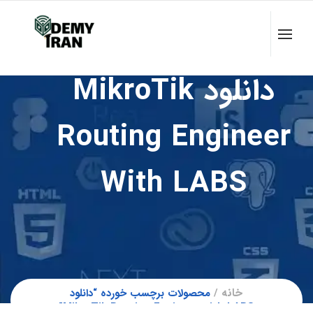
دانلود MikroTik
Routing Engineer
With LABS
خانه
محصولات برچسب خورده “دانلود
MikroTik Routing Engineer with LABS”