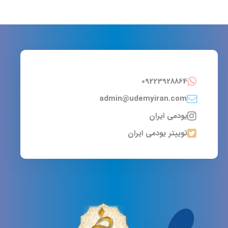
09223928864
admin@udemyiran.com
یودمی ایران
توییتر یودمی ایران