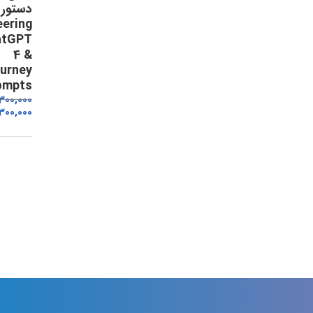
eering
atGPT
4 &
urney
ompts
,300,000
300,000