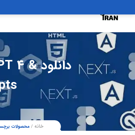
درخواست دوره
درباره
سبد خرید
دانلود 
pts
خانه
محصولات برچسب خورده “دانلود y 2000+ prompts