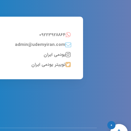
09223928864
admin@udemyiran.com
یودمی ایران
توییتر یودمی ایران
0