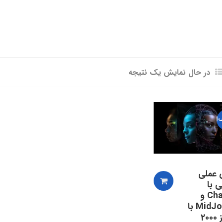
در حال نمایش یک نتیجه
!
 عملی
ی با
ChatGPT و
MidJourney با
بیش از 2000