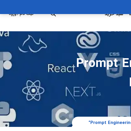
ه
سبد خرید
ثبت نام
/
ورود
Prompt E &