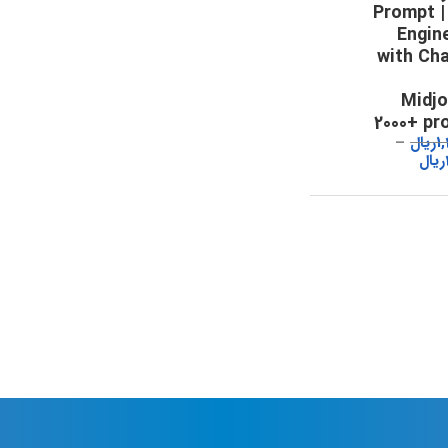
دستور | Prompt
Engin
with Ch
Midjo
2000+ pr
1
ریال
ریال