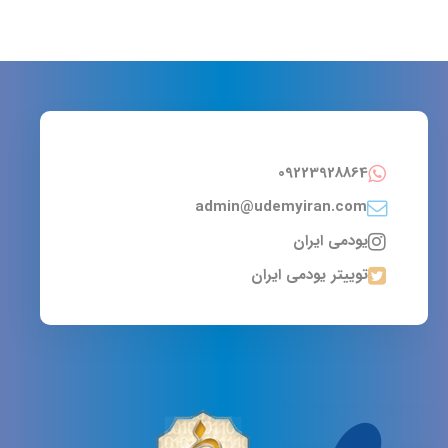
09223928864
admin@udemyiran.com
یودمی ایران
توییتر یودمی ایران